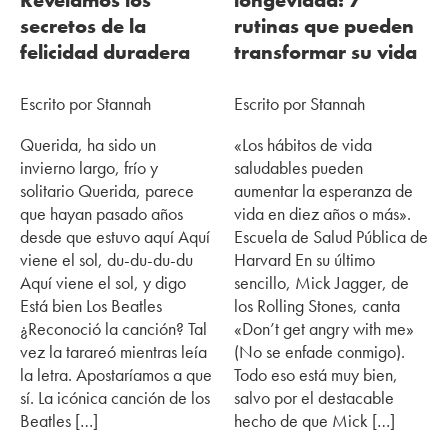
Revelamos los
longevidad: 7
secretos de la
rutinas que pueden
felicidad duradera
transformar su vida
Escrito por Stannah
Escrito por Stannah
Querida, ha sido un
«Los hábitos de vida
invierno largo, frío y
saludables pueden
solitario Querida, parece
aumentar la esperanza de
que hayan pasado años
vida en diez años o más».
desde que estuvo aquí Aquí
Escuela de Salud Pública de
viene el sol, du-du-du-du
Harvard En su último
Aquí viene el sol, y digo
sencillo, Mick Jagger, de
Está bien Los Beatles
los Rolling Stones, canta
¿Reconoció la canción? Tal
«Don’t get angry with me»
vez la tarareó mientras leía
(No se enfade conmigo).
la letra. Apostaríamos a que
Todo eso está muy bien,
sí. La icónica canción de los
salvo por el destacable
Beatles […]
hecho de que Mick […]