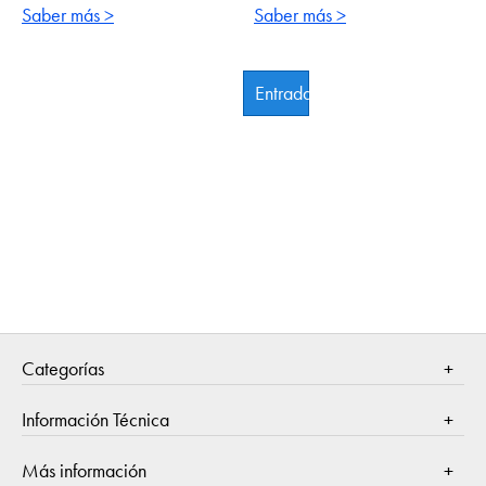
Saber más >
Saber más >
Entradas
Siguientes
»
Categorías
Estilo de vida
Información Técnica
Noticias
Política de Privacidad
Más información
Salud y Bienestar